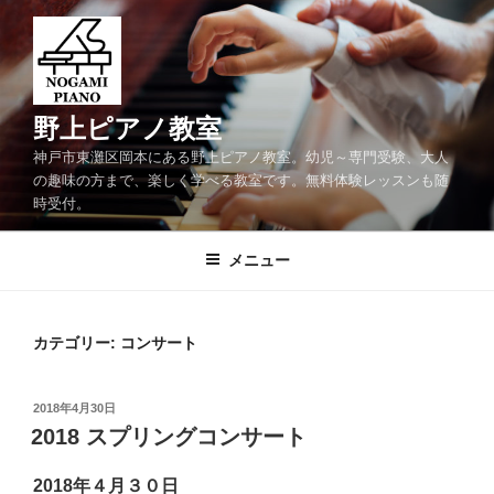
コ
ン
テ
ン
ツ
野上ピアノ教室
へ
神戸市東灘区岡本にある野上ピアノ教室。幼児～専門受験、大人
ス
の趣味の方まで、楽しく学べる教室です。無料体験レッスンも随
キ
時受付。
ッ
プ
メニュー
カテゴリー:
コンサート
投
2018年4月30日
稿
2018 スプリングコンサート
日:
2018年４月３０日