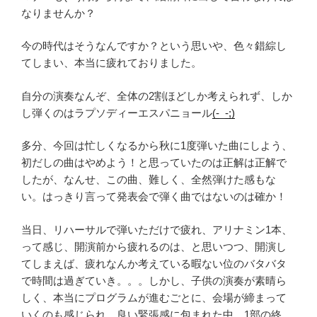
なりませんか？
今の時代はそうなんですか？という思いや、色々錯綜し
てしまい、本当に疲れておりました。
自分の演奏なんぞ、全体の2割ほどしか考えられず、しか
し弾くのはラプソディーエスパニョール
(-_-;)
多分、今回は忙しくなるから秋に1度弾いた曲にしよう、
初だしの曲はやめよう！と思っていたのは正解は正解で
したが、なんせ、この曲、難しく、全然弾けた感もな
い。はっきり言って発表会で弾く曲ではないのは確か！
当日、リハーサルで弾いただけで疲れ、アリナミン1本、
って感じ、開演前から疲れるのは、と思いつつ、開演し
てしまえば、疲れなんか考えている暇ない位のバタバタ
で時間は過ぎていき。。。しかし、子供の演奏が素晴ら
しく、本当にプログラムが進むごとに、会場が締まって
いくのも感じられ、良い緊張感に包まれた中、1部の終