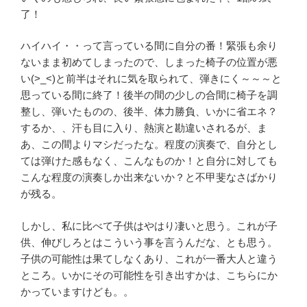
了！
ハイハイ・・って言っている間に自分の番！緊張も余り
ないまま初めてしまったので、しまった椅子の位置が悪
い(>_<)と前半はそれに気を取られて、弾きにく～～～と
思っている間に終了！後半の間の少しの合間に椅子を調
整し、弾いたものの、後半、体力勝負、いかに省エネ？
するか、、汗も目に入り、熱演と勘違いされるが、ま
あ、この間よりマシだったな。程度の演奏で、自分とし
ては弾けた感もなく、こんなものか！と自分に対しても
こんな程度の演奏しか出来ないか？と不甲斐なさばかり
が残る。
しかし、私に比べて子供はやはり凄いと思う。これが子
供、伸びしろとはこういう事を言うんだな、とも思う。
子供の可能性は果てしなくあり、これが一番大人と違う
ところ。いかにその可能性を引き出すかは、こちらにか
かっていますけども。。